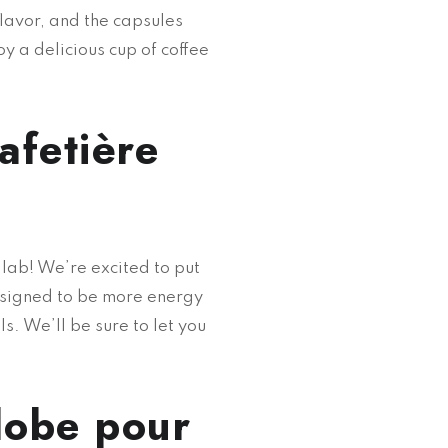
flavor, and the capsules
y a delicious cup of coffee
afetière
 lab! We’re excited to put
designed to be more energy
s. We’ll be sure to let you
lobe pour