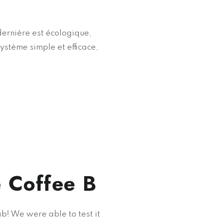
dernière est écologique,
ystème simple et efficace,
e Coffee B
b! We were able to test it