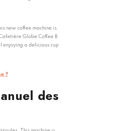
his new coffee machine is
Cafetière Globe Coffee B
l enjoying a delicious cup
ne ?
anuel des
capsules. This machine is