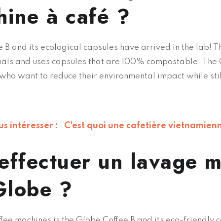
hine à café ?
 B and its ecological capsules have arrived in the lab! T
als and uses capsules that are 100% compostable. The 
e who want to reduce their environmental impact while stil
us intéresser :
C'est quoi une cafetière vietnamien
ffectuer un lavage m
Globe ?
ffee machines is the Globe Coffee B and its eco-friendly 