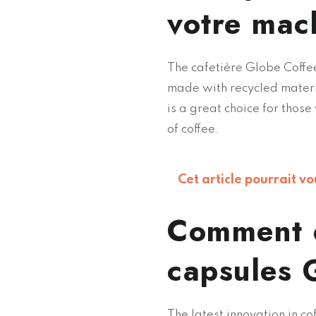
votre mac
The cafetière Globe Coffee
made with recycled materi
is a great choice for thos
of coffee.
Cet article pourrait vo
Comment e
capsules 
The latest innovation in co