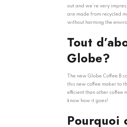
out and we’re very impresse
are made from recycled mat
without harming the envir
Tout d’abo
Globe?
The new Globe Coffee B caf
this new coffee maker to t
efficient than other coffee
know how it goes!
Pourquoi 