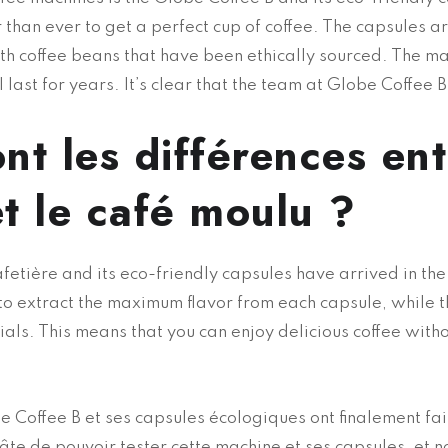
 than ever to get a perfect cup of coffee. The capsules 
ith coffee beans that have been ethically sourced. The ma
 last for years. It’s clear that the team at Globe Coffee 
nt les différences ent
t le café moulu ?
etière and its eco-friendly capsules have arrived in the
to extract the maximum flavor from each capsule, while 
ls. This means that you can enjoy delicious coffee with
e Coffee B et ses capsules écologiques ont finalement fai
âte de pouvoir tester cette machine et ses capsules, et n