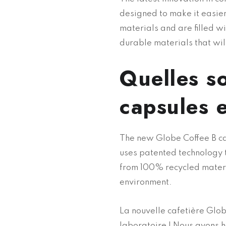
designed to make it easier
materials and are filled w
durable materials that will
Quelles so
capsules e
The new Globe Coffee B caf
uses patented technology 
from 100% recycled materia
environment.
La nouvelle cafetière Glob
laboratoire ! Nous avons h